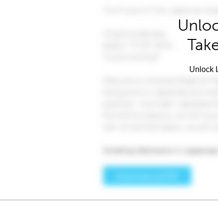
Unloc
Take
Unlock L