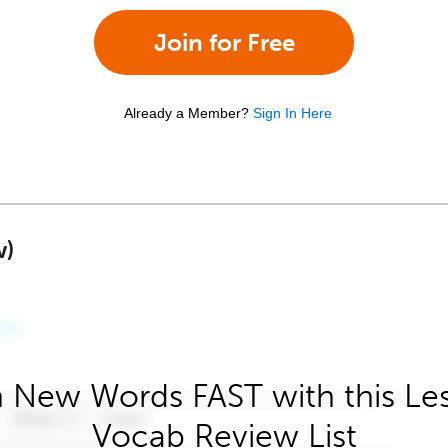
Join for Free
Already a Member?
Sign In Here
w)
 New Words FAST with this Le
Vocab Review List