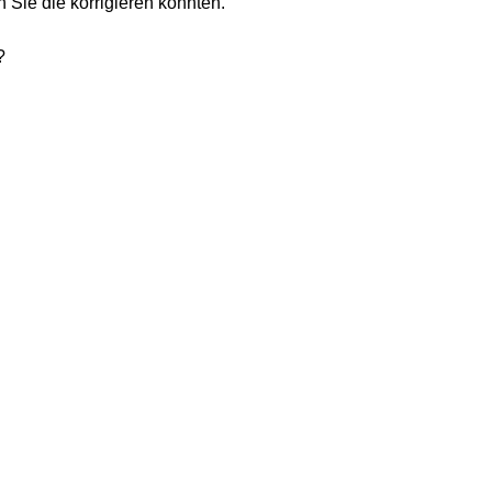
n Sie die korrigieren könnten.
?