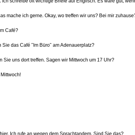
 Ich schreibe oft wichtige Briefe auf Englisch. Es wäre gut, wen
das mache ich gerne. Okay, wo treffen wir uns? Bei mir zuhause
nem Café?
n Sie das Café "Im Büro" am Adenauerplatz?
n Sie uns dort treffen. Sagen wir Mittwoch um 17 Uhr?
s Mittwoch!
 hier. Ich rufe an wegen dem Sprachtandem. Sind Sie das?