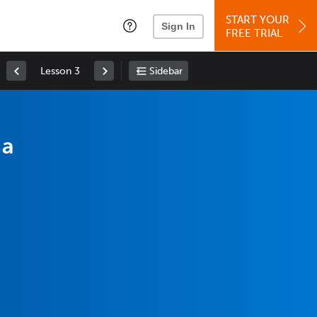
START YOUR
Sign In
FREE TRIAL
Lesson 3
Sidebar
 a