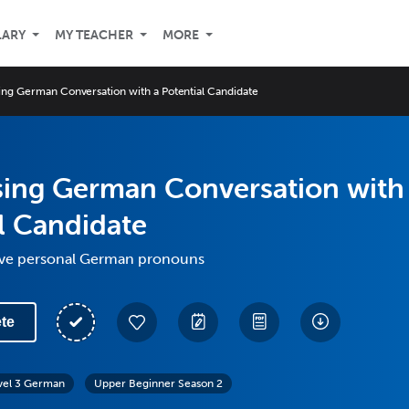
LARY
MY TEACHER
MORE
ing German Conversation with a Potential Candidate
sing German Conversation with
l Candidate
ive personal German pronouns
te
vel 3 German
Upper Beginner Season 2