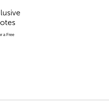
lusive
Notes
or a Free