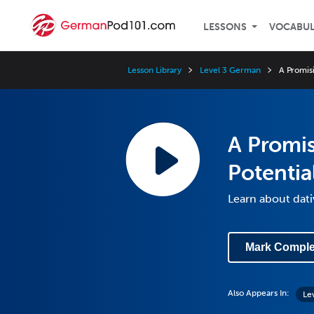
LESSONS
VOCABU
Lesson Library
Level 3 German
A Promis
A Promi
Potentia
Learn about dat
Mark Comple
Also Appears In:
Le