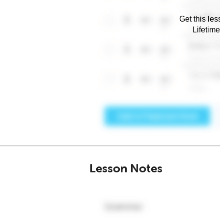
Get this les
Lifetim
Lesson Notes