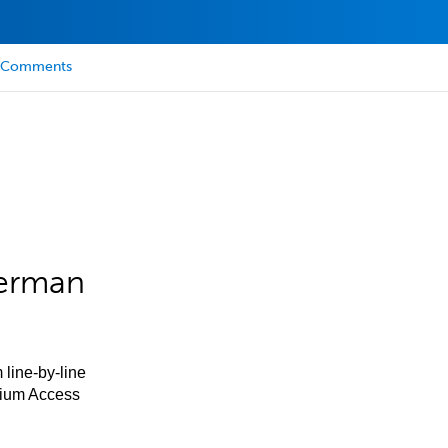
Comments
German
 line-by-line
mium Access