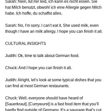
Sarah: Nein, tut mir leid, ich kann es nicht essen. Sie
hat Milch benutzt, obwohl ich eine Allergie gegen Milch
habe. Ich hoffe, du schaffst alles.
Sarah: No, I'm sorry. I can't eat it. She used milk, even
though I have an milk allergy. I hope you can finish it all.
CULTURAL INSIGHTS
Judith: Ok, time to talk about German food.
Chuck: And I hope you can finish it all.
Judith: Alright, let’s look at some typical dishes that you
can find at most German restaurants.
Chuck: Well, everyone should have heard of
[Sauerkraut]. [Currywurst] is a fast food item that you’ll
hardly find outside of Germany. It’s a sausage that’s cut