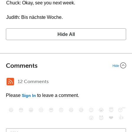
Chuck: Okay, see you next week.
Judith: Bis nächste Woche.
Hide All
Comments
Hide
12 Comments
Please
to leave a comment.
Sign In
😄
😳
😁
😒
😎
😠
😆
😅
😉
😭
😇
😴
❤️
👍
😮
😈