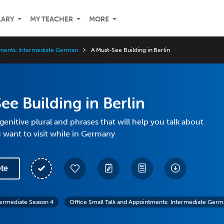
LARY
MY TEACHER
MORE
tments: Intermediate German
A Must-See Building in Berlin
ee Building in Berlin
genitive plural and phrases that will help you talk about
 want to visit while in Germany
te
termediate Season 4
Office Small Talk and Appointments: Intermediate Ger