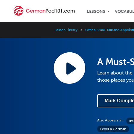
LESSONS
VOCABU
Lesson Library
Office Small Talk and Appoin
A Must-S
Learn about the 
those places you
Mark Comple
Also Appears In:
In
Level 4 German