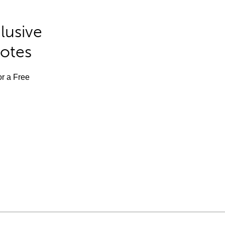
lusive
Notes
or a Free