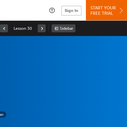
START YOUR
Sign In
FREE TRIAL
Lesson 30
Sidebar
man