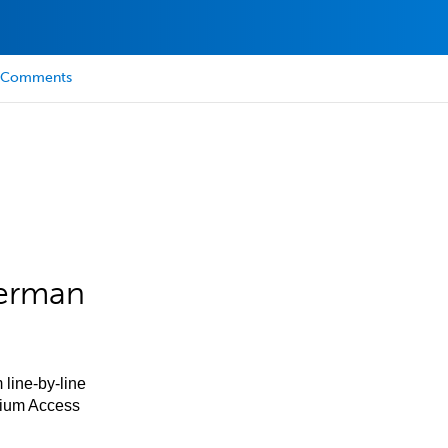
Comments
German
 line-by-line
mium Access