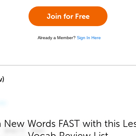
Join for Free
Already a Member?
Sign In Here
w)
 New Words FAST with this Le
Vocab Review List