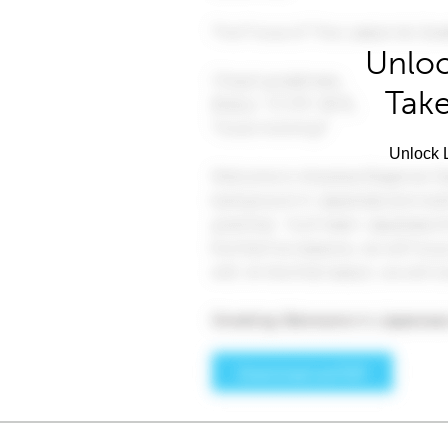
Unloc
Take
Unlock L