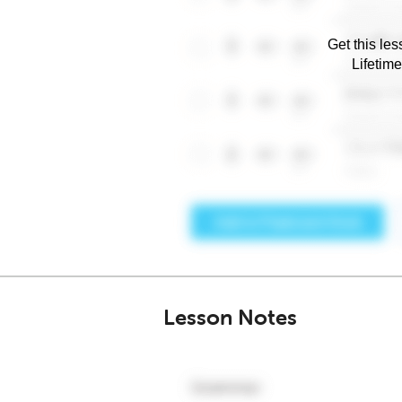
Get this les
Lifetim
Lesson Notes