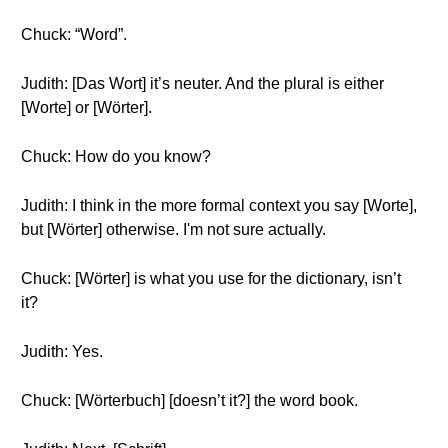
Chuck: “Word”.
Judith: [Das Wort] it’s neuter. And the plural is either
[Worte] or [Wörter].
Chuck: How do you know?
Judith: I think in the more formal context you say [Worte],
but [Wörter] otherwise. I'm not sure actually.
Chuck: [Wörter] is what you use for the dictionary, isn’t
it?
Judith: Yes.
Chuck: [Wörterbuch] [doesn’t it?] the word book.