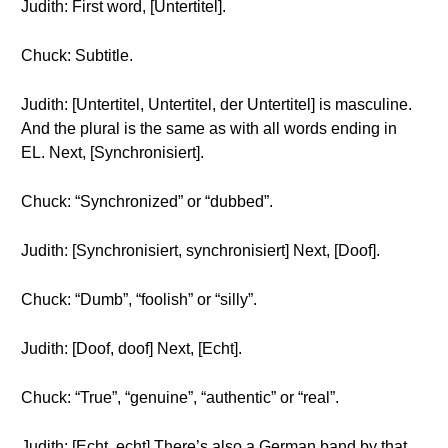
Judith: First word, [Untertitel].
Chuck: Subtitle.
Judith: [Untertitel, Untertitel, der Untertitel] is masculine.
And the plural is the same as with all words ending in
EL. Next, [Synchronisiert].
Chuck: “Synchronized” or “dubbed”.
Judith: [Synchronisiert, synchronisiert] Next, [Doof].
Chuck: “Dumb”, “foolish” or “silly”.
Judith: [Doof, doof] Next, [Echt].
Chuck: “True”, “genuine”, “authentic” or “real”.
Judith: [Echt, echt] There’s also a German band by that