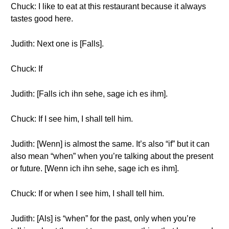
Chuck: I like to eat at this restaurant because it always
tastes good here.
Judith: Next one is [Falls].
Chuck: If
Judith: [Falls ich ihn sehe, sage ich es ihm].
Chuck: If I see him, I shall tell him.
Judith: [Wenn] is almost the same. It’s also “if” but it can
also mean “when” when you’re talking about the present
or future. [Wenn ich ihn sehe, sage ich es ihm].
Chuck: If or when I see him, I shall tell him.
Judith: [Als] is “when” for the past, only when you’re