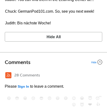
Chuck: GermanPod101.com. So, see you next week!
Judith: Bis nächste Woche!
Hide All
Comments
Hide
28 Comments
Please
to leave a comment.
Sign In
😄
😳
😁
😒
😎
😠
😆
😅
😉
😭
😇
😴
❤️
👍
😮
😈