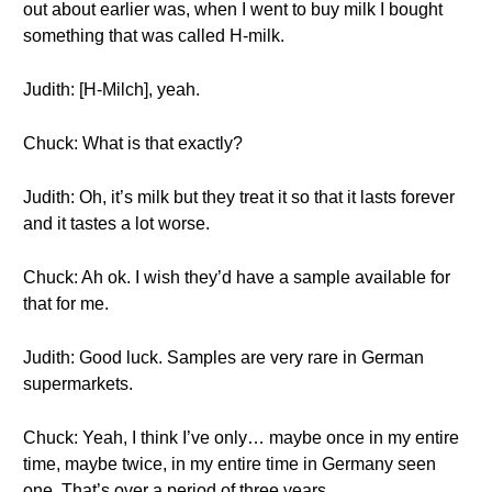
out about earlier was, when I went to buy milk I bought
something that was called H-milk.
Judith: [H-Milch], yeah.
Chuck: What is that exactly?
Judith: Oh, it’s milk but they treat it so that it lasts forever
and it tastes a lot worse.
Chuck: Ah ok. I wish they’d have a sample available for
that for me.
Judith: Good luck. Samples are very rare in German
supermarkets.
Chuck: Yeah, I think I’ve only… maybe once in my entire
time, maybe twice, in my entire time in Germany seen
one. That’s over a period of three years.