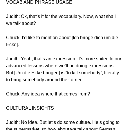
VOCAB AND PHRASE USAGE
Judith: Ok, that’s it for the vocabulary. Now, what shall
we talk about?
Chuck: I’d like to mention about [Ich bringe dich um die
Ecke].
Judith: Yeah, that’s an expression. It’s more suited to our
advanced lessons where we’ll be doing expressions.
But [Um die Ecke bringen] is “to kill somebody”, literally
to bring somebody around the corner.
Chuck: Any idea where that comes from?
CULTURAL INSIGHTS
Judith: No idea. But let’s do some culture. He’s going to
the supermarket, so how about we talk about German