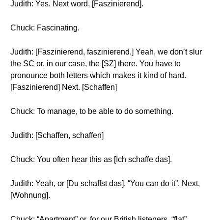
Judith: Yes. Next word, [Faszinierend].
Chuck: Fascinating.
Judith: [Faszinierend, faszinierend.] Yeah, we don’t slur
the SC or, in our case, the [SZ] there. You have to
pronounce both letters which makes it kind of hard.
[Faszinierend] Next. [Schaffen]
Chuck: To manage, to be able to do something.
Judith: [Schaffen, schaffen]
Chuck: You often hear this as [Ich schaffe das].
Judith: Yeah, or [Du schaffst das]. “You can do it”. Next,
[Wohnung].
Chuck: “Apartment” or, for our British listeners, “flat”.