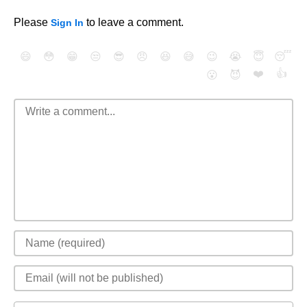
Please
to leave a comment.
Sign In
😄
😳
😁
😒
😎
😠
😆
😅
😉
😭
😇
😴
❤️
👍
😮
😈