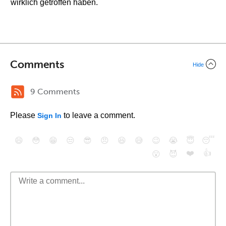
wirklich getroffen haben.
Comments
Hide
9 Comments
Please
to leave a comment.
Sign In
😄
😳
😁
😒
😎
😠
😆
😅
😉
😭
😇
😴
❤️
👍
😮
😈