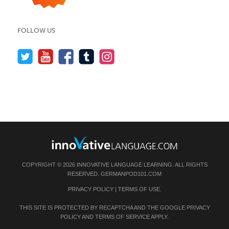
FOLLOW US
COPYRIGHT © 2026 INNOVATIVE LANGUAGE LEARNING. ALL RIGHTS
RESERVED.
GERMANPOD101.COM
PRIVACY POLICY
|
TERMS OF USE
.
THIS SITE IS PROTECTED BY RECAPTCHA AND THE GOOGLE
PRIVACY
POLICY
AND
TERMS OF SERVICE
APPLY.