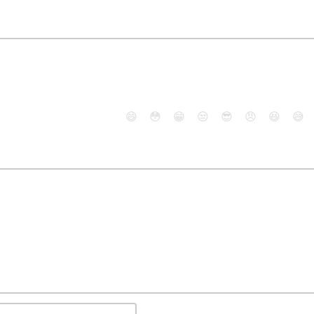
😄
😳
😁
😒
😎
😠
😆
😅