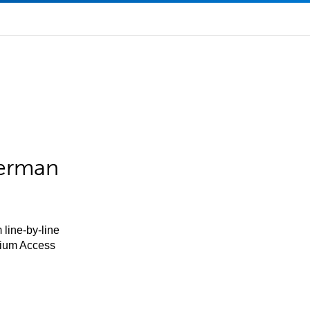
German
 line-by-line
mium Access