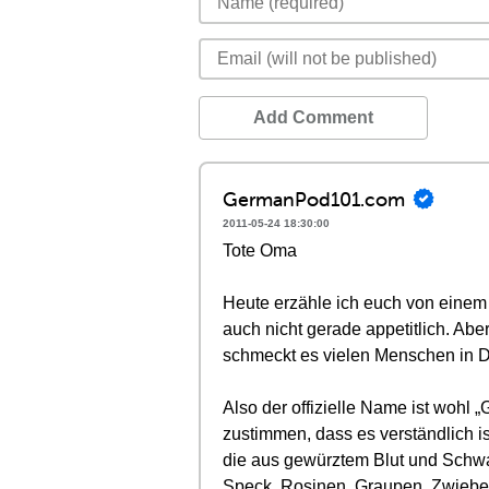
Add Comment
GermanPod101.com
2011-05-24 18:30:00
Tote Oma
Heute erzähle ich euch von einem 
auch nicht gerade appetitlich.‭ Ab
schmeckt es vielen Menschen in Deut
Also der offizielle Name ist wohl‭ „‬
zustimmen,‭ ‬dass es verständlich is
‬die aus gewürztem Blut und Schw
Speck,‭ ‬Rosinen,‭ ‬Graupen,‭ ‬Zwieb