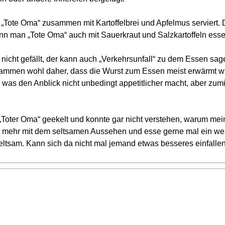
‬Tote Oma‭“ ‬zusammen mit Kartoffelbrei und Apfelmus serviert.‭ 
kann man‭ „‬Tote Oma‭“ ‬auch mit Sauerkraut und Salzkartoffeln ess
icht gefällt,‭ ‬der kann auch‭ „‬Verkehrsunfall‭“ ‬zu dem Essen sa
“ ‬stammen wohl daher,‭ ‬dass die Wurst zum Essen meist erwärmt wir
,‭ ‬was den Anblick nicht unbedingt appetitlicher macht,‭ ‬aber 
‬Toter Oma‭“ ‬geekelt und konnte gar nicht verstehen,‭ ‬warum mein
m mehr mit dem seltsamen Aussehen und esse gerne mal ein wenig
ltsam.‭ Kann sich da nicht mal jemand etwas besseres einfallen