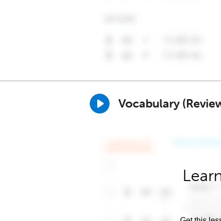
Vocabulary (Revie
Learn
Get this les