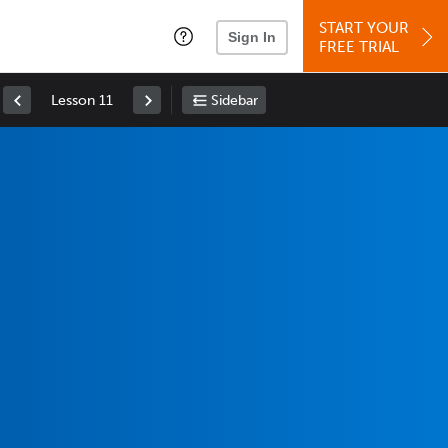
START YOUR
Sign In
FREE TRIAL
Lesson 11
Sidebar