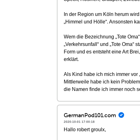
In der Region um Köln herum wird‭ „
„‬Himmel und Hölle‭“‬.‭ ‬Ansonsten 
Wem die Bezeichnung‭ „‬Tote Oma‭“ ‬n
„‬Verkehrsunfall‭“ ‬und‭ „‬Tote Oma‭
Form und es entsteht eine Art Brei
erklärt.
Als Kind habe ich mich immer vor‭ „
‬Mittlerweile habe ich kein Proble
die Namen finde ich immer noch se
GermanPod101.com
2020-10-01 17:00:18
Hallo robert groulx,