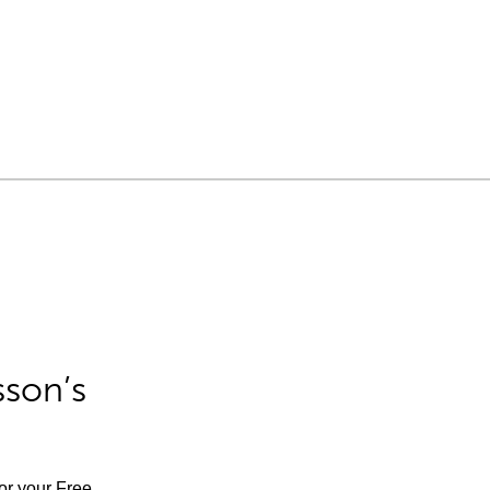
sson’s
for your Free