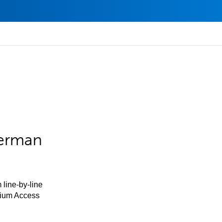
German
 line-by-line
mium Access