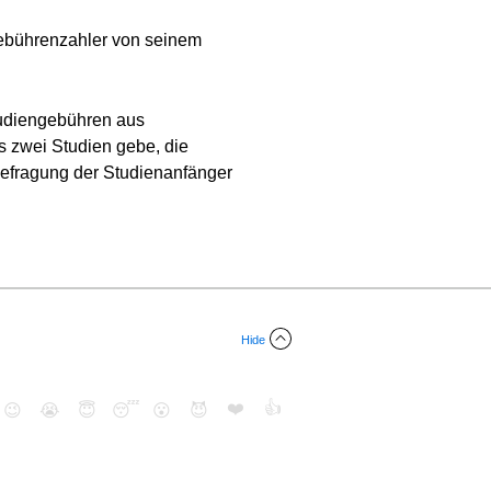
Gebührenzahler von seinem
tudiengebühren aus
s zwei Studien gebe, die
 Befragung der Studienanfänger
Hide
❤️
👍
😉
😭
😇
😴
😮
😈