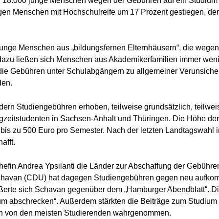
nd 18.000 junge Menschen wegen der Gebühren auf ein Studium v
jungen Menschen mit Hochschulreife um 17 Prozent gestiegen, der
 junge Menschen aus „bildungsfernen Elternhäusern“, die wegen
dazu ließen sich Menschen aus Akademikerfamilien immer weni
 die Gebühren unter Schulabgängern zu allgemeiner Verunsicher
den.
ern Studiengebühren erhoben, teilweise grundsätzlich, teilwei
gzeitstudenten in Sachsen-Anhalt und Thüringen. Die Höhe der
) bis zu 500 Euro pro Semester. Nach der letzten Landtagswahl
afft.
efin Andrea Ypsilanti die Länder zur Abschaffung der Gebühren
havan (CDU) hat dagegen Studiengebühren gegen neu aufkommen
äußerte sich Schavan gegenüber dem „Hamburger Abendblatt“. Di
m abschrecken“. Außerdem stärkten die Beiträge zum Studium 
ch von den meisten Studierenden wahrgenommen.