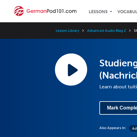
LESSONS
VOCABU
Lesson Library
Advanced Audio Blog 2
S
Studien
(Nachric
Learn about tuit
Mark Comple
Also Appears In:
Ad