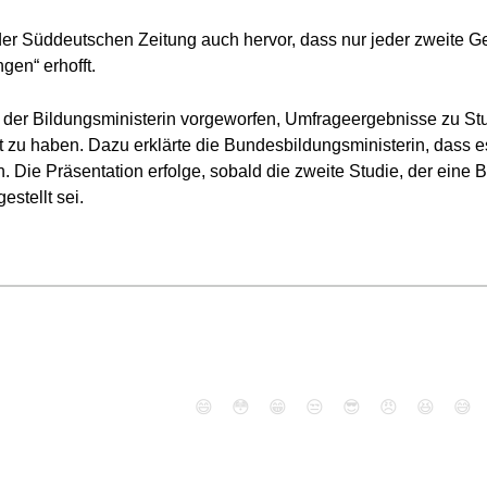
 der Süddeutschen Zeitung auch hervor, dass nur jeder zweite 
gen“ erhofft.
n der Bildungsministerin vorgeworfen, Umfrageergebnisse zu S
t zu haben. Dazu erklärte die Bundesbildungsministerin, dass e
. Die Präsentation erfolge, sobald die zweite Studie, der eine
estellt sei.
😄
😳
😁
😒
😎
😠
😆
😅