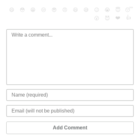
😄
😳
😁
😒
😎
😠
😆
😅
😉
😭
😇
😴
❤️
👍
😮
😈
Add Comment