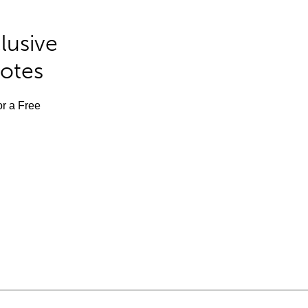
lusive
Notes
or a Free