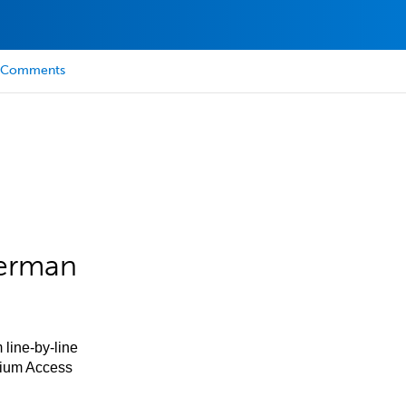
Comments
German
 line-by-line
mium Access