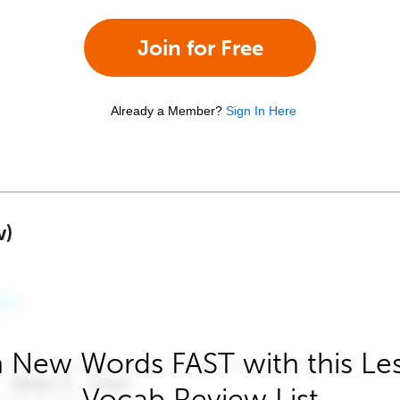
Join for Free
Already a Member?
Sign In Here
w)
 New Words FAST with this Le
Vocab Review List