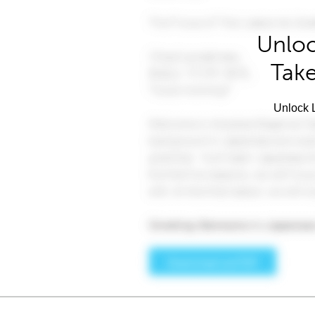
Unloc
Take
Unlock L