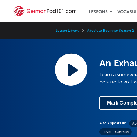
LESSONS
VOCABU
Lesson Library
Absolute Beginner Season 2
An Exha
Learn a somewha
be sure to visit
Mark Comple
Also Appears In:
Ab
Level 1 German