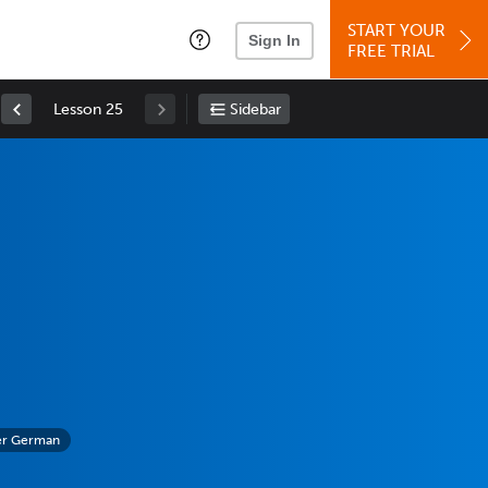
START YOUR
Sign In
FREE TRIAL
Lesson 25
Sidebar
ner German