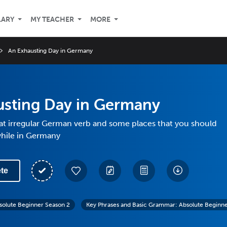
LARY
MY TEACHER
MORE
An Exhausting Day in Germany
usting Day in Germany
t irregular German verb and some places that you should
 while in Germany
te
solute Beginner Season 2
Key Phrases and Basic Grammar: Absolute Begin