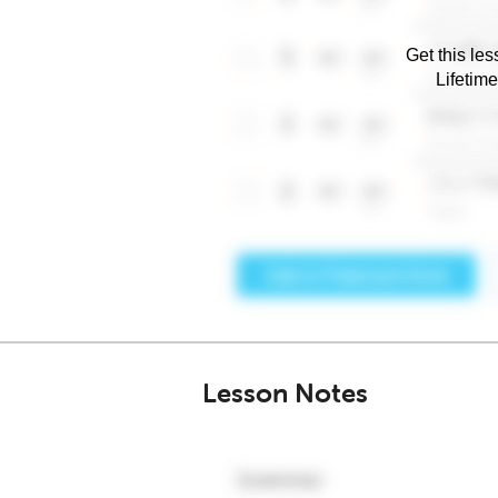
Get this les
Lifetim
Lesson Notes