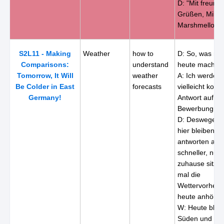
D: "Mit freundl
Grüßen, Mike
Marshmellow."
S2L11 - Making
Weather
how to
D: So, was mö
Comparisons:
understand
heute machen
Tomorrow, It Will
weather
A: Ich werde hi
Be Colder in East
forecasts
vielleicht komm
Germany!
Antwort auf m
Bewerbung.
D: Deswegen wi
hier bleiben??
antworten auch
schneller, nur 
zuhause sitzt.
mal die
Wettervorhers
heute anhören
W: Heute bleib
Süden und We