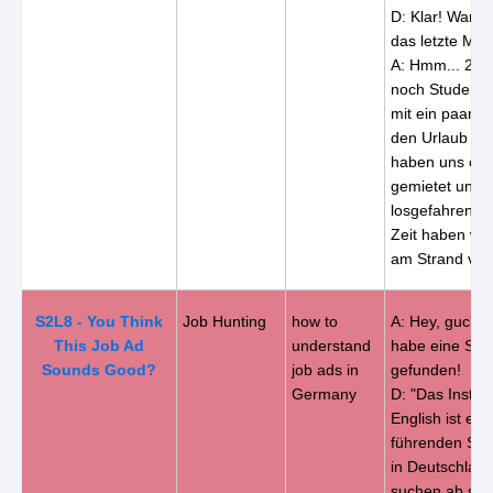
D: Klar! Wann 
das letzte Mal
A: Hmm... 2005
noch Student w
mit ein paar F
den Urlaub ge
haben uns ein
gemietet und s
losgefahren. D
Zeit haben wir
am Strand ver
S2L8 - You Think
Job Hunting
how to
A: Hey, guck m
This Job Ad
understand
habe eine Ste
Sounds Good?
job ads in
gefunden!
Germany
D: "Das Institu
English ist ein
führenden Spr
in Deutschland
suchen ab sofo