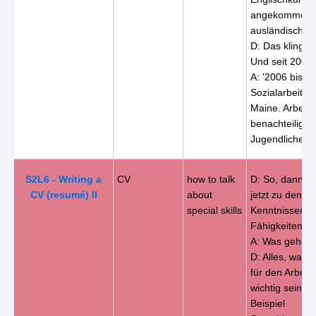
angekommen
ausländische S
D: Das klingt v
Und seit 2006
A: '2006 bis 2
Sozialarbeiter 
Maine. Arbeit 
benachteiligte
Jugendlichen.'
S2L6 - Writing a
CV
how to talk
D: So, dann k
CV (resumé) II
about
jetzt zu den 
special skills
Kenntnissen u
Fähigkeiten.
A: Was gehört 
D: Alles, was 
für den Arbeit
wichtig sein k
Beispiel