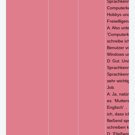
Sprachkenntni
Computerkennt
Hobbys und
Freiwilligenarb
A: Also unter
'Computerkenn
schreibe ich: '
Benutzer von M
Windows und O
D: Gut. Und
Sprachkenntni
Sprachkenntni
sehr wichtig fü
Job.
A: Ja, natürlic
es. 'Mutterspr
Englisch'... u
ich, dass ich 
fließend spre
schreiben kan
D: 'Fließendes