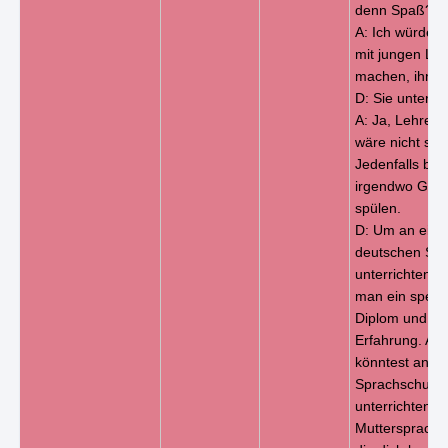
denn Spaß?
A: Ich würde 
mit jungen Le
machen, ihnen 
D: Sie unterri
A: Ja, Lehrer 
wäre nicht sch
Jedenfalls bes
irgendwo Gesc
spülen.
D: Um an eine
deutschen Sch
unterrichten, 
man ein spezie
Diplom und vie
Erfahrung. Ab
könntest an ei
Sprachschule 
unterrichten. A
Muttersprachl