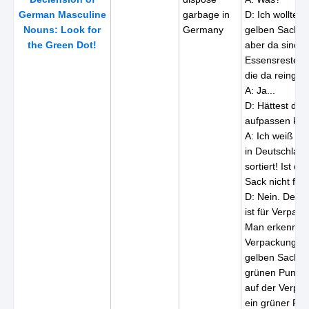
German Masculine
garbage in
D: Ich wollte 
Nouns: Look for
Germany
gelben Sack r
the Green Dot!
aber da sind j
Essensreste dr
die da reinget
A: Ja...
D: Hättest du n
aufpassen kö
A: Ich weiß nic
in Deutschland
sortiert! Ist di
Sack nicht für 
D: Nein. Der g
ist für Verpac
Man erkennt d
Verpackungen,
gelben Sack g
grünen Punkt.
auf der Verpac
ein grüner Pun