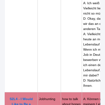
A: Ich weiß nic
Vielleicht lieb
nicht so müde 
D: Okay, dan
wir das an ei
anderen Tag.
A: Vielleicht k
heute an mei
Lebenslauf ar
Wenn ich mich
Job in Deutsc
bewerben will,
ich einen deu
Lebenslauf. He
mir dabei?
D: Natürlich he
Ihnen.
S2L4 - I Would
Jobhunting
how to talk
A: Können wir 
Like to Be a
about hopes
meinem Leben