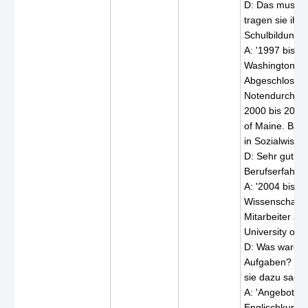
D: Das muss s
tragen sie ihre
Schulbildung e
A: '1997 bis 2
Washington Hi
Abgeschlossen
Notendurchschn
2000 bis 2004 
of Maine. Bach
in Sozialwisse
D: Sehr gut! Un
Berufserfahru
A: '2004 bis 2
Wissenschaftli
Mitarbeiter an
University of M
D: Was waren 
Aufgaben? Da
sie dazu sage
A: 'Angebot v
Englischkursen