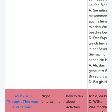
kaufen Bier.
A: Sie müssen 
mitkommen. Ic
auch alleine, 
mir den Weg
beschreiben.
D: Der Superma
gleich hier um
in der Ackers
Sie nach drau
sehen sie ihn 
A: Ah, das ist 
gehe jetzt Bier
Bin sofort wied
D: Bis gleich!
S2L2 - You
Night
how to talk
A: So, da bin i
Thought This was
entertainment
about
D: Willkommen
a Vacation?
activities
Was möchten S