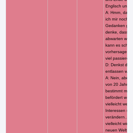
Englisch unter
A: Hmm, darü
ich mir noch k
Gedanken gem
denke, dass ic
abwarten wer
kann es schwe
vorhersagen, 
viel passieren.
D: Denkst du,
entlassen wer
A: Nein, aber 
von 20 Jahren
bestimmt meh
befördert werd
vielleicht wer
Interessen sic
verändern... o
vielleicht wird
neuen Weltkri