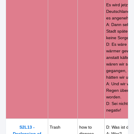
Es wird jetzt ka
Deutschland. B
es angenehm 
A: Dann sehe i
Stadt später. 
keine Sorgen!
D: Es wäre tol
wärmer gewor
anstatt kälter.
wären wir sc
gegangen, oder
hätten wir uns
A: Und wir wä
Regen überras
worden.
D: Sei nicht i
negativ!
S2L13 -
Trash
how to
D: Was ist de
Declension of
dispose
A: Was?