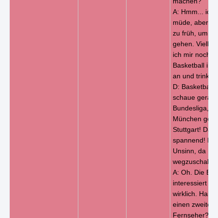
machen?
A: Hmm... ich 
müde, aber es 
zu früh, um sc
gehen. Viellei
ich mir noch e
Basketball im
an und trinke d
D: Basketball?
schaue gerad
Bundesliga, B
München gege
Stuttgart! Das 
spannend! Es
Unsinn, da
wegzuschalten
A: Oh. Die Bun
interessiert mi
wirklich. Habrn
einen zweiten
Fernseher?