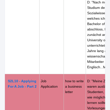
D: "Nach mei
Studium der
Sozialwissensc
welches ich mi
Bachelor of Ar
abschloss, blie
zunächst an d
University of 
unterrichtete d
Jahre lang als
wissenschaftli
Mitarbeiter
Englisch...Mik
S2L10 - Applying
Job
how to write
D: "Meine Zie
For A Job - Part 2
Application
a business
waren ausländ
letter
Studenten, die
wie möglich En
lernen sollten
Vorlesungen f