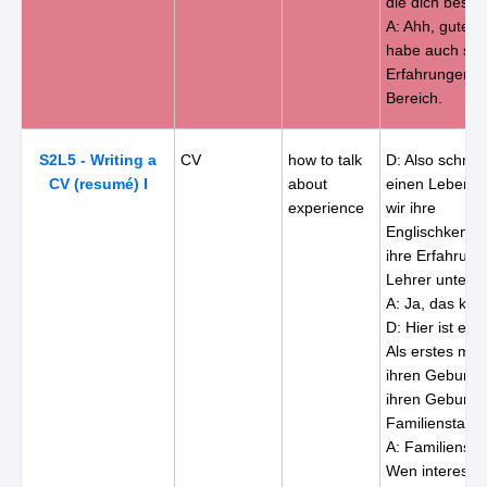
die dich besti
A: Ahh, gute Id
habe auch sc
Erfahrungen i
Bereich.
S2L5 - Writing a
CV
how to talk
D: Also schrei
CV (resumé) I
about
einen Lebensl
experience
wir ihre
Englischkennt
ihre Erfahrung
Lehrer unterst
A: Ja, das klin
D: Hier ist ein
Als erstes müs
ihren Geburts
ihren Geburtso
Familienstand 
A: Familienst
Wen interessie