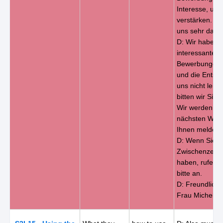
Interesse, un
verstärken. W
uns sehr darüb
D: Wir haben s
interessante
Bewerbungen 
und die Entsch
uns nicht leich
bitten wir Sie
Wir werden un
nächsten Woc
Ihnen melden.
D: Wenn Sie in
Zwischenzeit 
haben, rufen S
bitte an.
D: Freundlich
Frau Michely.