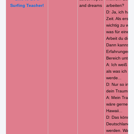
Surfing Teacher!
and dreams
arbeiten?
D: Ja, ich hab
Zeit. Als erstes
wichtig zu wis
was für eine A
Arbeit du dich 
Dann kannst d
Erfahrungen i
Bereich unters
A: Ich weiß no
als was ich ar
werde...
D: Nur so in e
dein Traumber
A: Mein Traum
wäre gerne Sur
Hawaii...
D: Das könnte 
Deutschland s
werden. Was m