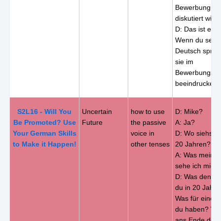
Bewerbung no
diskutiert wird.
D: Das ist eine
Wenn du sehr 
Deutsch sprich
sie im
Bewerbungsge
beeindrucken.
S2L16 - Will You
Uncertain
how to use
D: Mike?
Be Promoted? Use
Future
the passive
A: Ja?
Your German Skills
voice in
D: Wo siehst d
to Make it Happen!
other tenses
20 Jahren?
A: Was meinst
sehe ich mich
D: Was denkst 
du in 20 Jahr
Was für einen 
du haben? Will
ans Ende dein