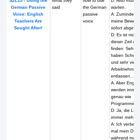
S2L15 - Using the
What they
how to use
D: Also musst
German Passive
said
the German
warten.
Voice: English
passive
A: Zumindest 
Teachers Are
voice
meine Bewerbu
Sought After!
sofort abgeleh
D: Es ist nicht
dieser Zeit Arb
finden. Sehr v
haben Schwier
und sehr viele
Arbeitnehmer
entlassen...
A: Aber Englis
werden immer 
genau wie
Programmierer
D: Ja, die Leu
immer mehr S
A: Ich verbes
mal mein Deut
während mein