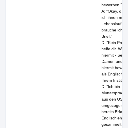
bewerben."
A: "Okay, dann
ich ihnen mei
Lebenslauf, a
brauche ich a
Brief."
D: "Kein Probl
helfe dir. Wie 
hiermit - Sehr
Damen und He
hiermit bewerb
als Englischleh
Ihrem Institut."
D: "Ich bin
Muttersprachle
aus den USA n
umgezogen, u
bereits Erfahr
Englischlehrer
gesammelt."