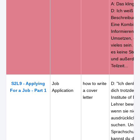
A: Das klingt g
D: Ich weiß nic
Beschreibung i
Eine Kombinat
Informieren, P
Umsetzen, das
vieles sein. Jed
es keine Stelle
und außerdem
Teilzeit...
S2L9 - Applying
Job
how to write
D: "Ich denke,
For a Job - Part 1
Application
a cover
dich trotzdem
letter
Institute of Eng
Lehrer bewerb
wenn sie nicht
ausdrücklich L
suchen. Und b
Sprachschulen 
kannst du dic