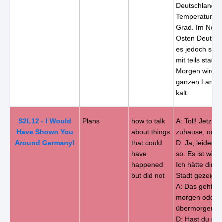
Deutschlands 
Temperaturen 
Grad. Im Nord
Osten Deutsch
es jedoch scho
mit teils star
Morgen wird e
ganzen Land w
kalt.
S2L12 - I Would
Plans
how to talk
A: Toll! Jetzt b
Have Shown You
about things
zuhause, oder
Around Germany!
that could
D: Ja, leider s
have
so. Es ist wirk
happened
Ich hätte dir g
but did not
Stadt gezeigt.
A: Das geht a
morgen oder
übermorgen.
D: Hast du nic