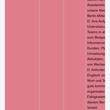
Assistent/in in 
unsere Nieder
Berlin-Mitte...
D: Ihre Aufgab
Unterstützung
Teams in allen
zum Beispiel b
Informierung 
Kunden, Plan
Umsetzung vo
Aktivitäten, En
von Werbemater
D: Anforderun
Englisch und D
Wort und Schri
gute kommunik
organisatorisc
Fähigkeiten; E
diesem Bereich
Vorteil.