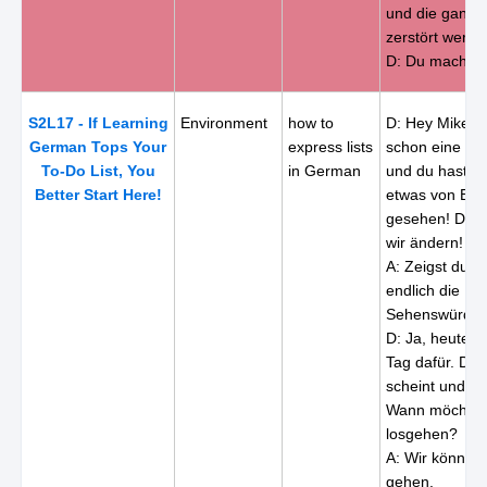
und die ganze 
zerstört werde
D: Du machst 
S2L17 - If Learning
Environment
how to
D: Hey Mike, du
German Tops Your
express lists
schon eine Wei
To-Do List, You
in German
und du hast n
Better Start Here!
etwas von Berl
gesehen! Das
wir ändern!
A: Zeigst du mi
endlich die
Sehenswürdig
D: Ja, heute is
Tag dafür. Di
scheint und es
Wann möchtes
losgehen?
A: Wir können j
gehen.