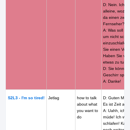
D: Nein. Ich 
alleine, wozu 
da einen zwei
Fernseher?!
A: Was soll ich
um nicht scho
einzuschlafen
Sie einen Vor
Haben Sie viell
etwas zu tun f
D: Sie könnte
Geschirr spüle
A: Danke!
S2L3 - I'm so tired!
Jetlag
how to talk
D: Guten Morg
about what
Es ist Zeit auf
you want to
A: Uahh, ich b
do
müde! Ich will
schlafen! Kann
noch weitersc