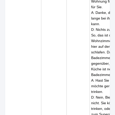
Wohnung finde
für Sie.
A: Danke, dass
lange bei ihn
kann.
D: Nichts zu d
So, das ist das
Wohnzimmer. 
hier auf der C
schlafen. Das
Badezimmer ist
gegenüber, un
Küche ist neb
Badezimmer.
A: Hast Sie Bi
möchte gerne
trinken.
D: Nein, Bier 
nicht. Sie kö
trinken, oder 
zum Supermar