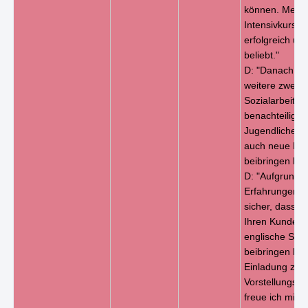
können. Mein
Intensivkurse 
erfolgreich un
beliebt."
D: "Danach arb
weitere zwei J
Sozialarbeiter 
benachteiligte
Jugendliche, d
auch neue Fäh
beibringen kon
D: "Aufgrund d
Erfahrungen bi
sicher, dass i
Ihren Kunden 
englische Spr
beibringen kan
Einladung zu
Vorstellungsg
freue ich mich 