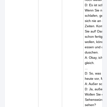
D: Es ist scho
Wenn Sie noch
schlafen, gew
sich nie an de
Zeiten. Komm,
Sie auf! Das F
schon fertig. 
wollen, können
essen und dan
duschen.
A: Okay, ich 
gleich.
...
D: So, was ha
heute vor, Mik
A: Außer schl
D: Ja, außer s
Wollen Sie die
Sehenswürdigk
sehen?