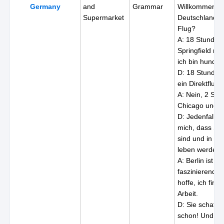
Germany
and
Grammar
Willkommen in
Supermarket
Deutschland! 
Flug?
A: 18 Stunden
Springfield nac
ich bin hunde
D: 18 Stunden
ein Direktflug?
A: Nein, 2 Stop
Chicago und in
D: Jedenfalls f
mich, dass Sie 
sind und in De
leben werden.
A: Berlin ist s
faszinierende 
hoffe, ich find
Arbeit.
D: Sie schaffe
schon! Und ei