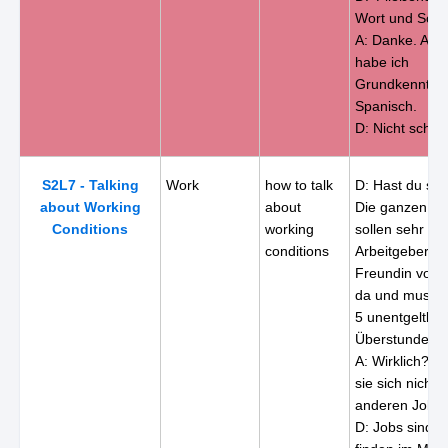
Wort und Schrif
A: Danke. Au
habe ich
Grundkenntnis
Spanisch.
D: Nicht schlec
S2L7 - Talking
Work
how to talk
D: Hast du sc
about Working
about
Die ganzen Di
Conditions
working
sollen sehr sc
conditions
Arbeitgeber se
Freundin von m
da und muss 
5 unentgeltlic
Überstunden 
A: Wirklich?? 
sie sich nicht 
anderen Job?
D: Jobs sind s